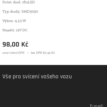
Počet diod: 18xLED
Typ diody: SMD5050
Výkon: 4,32 W
Napětí: 12V DC
98,00
Kč
cena včetně DPH
bez DPH 80,99 Kč
Vše pro svícení vašeho vozu
E-mail: