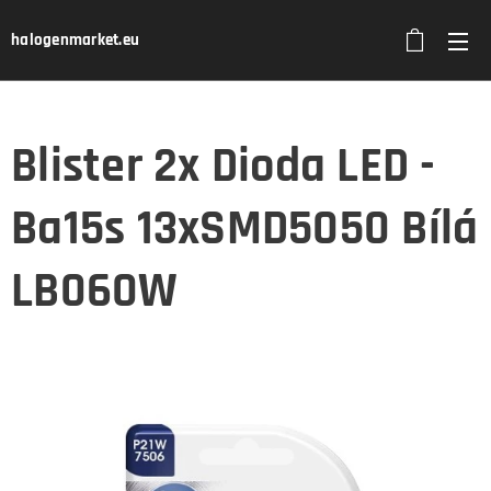
halogenmarket.eu
Blister 2x Dioda LED -
Ba15s 13xSMD5050 Bílá
LB060W