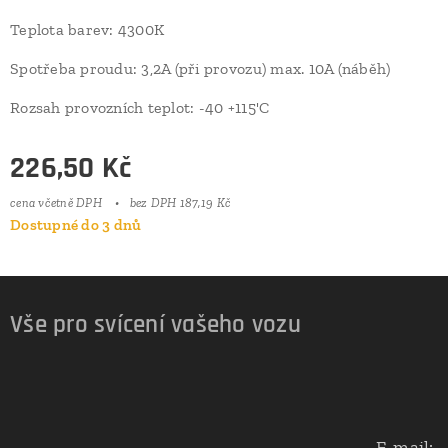
Teplota barev: 4300K
Spotřeba proudu: 3,2A (při provozu) max. 10A (náběh)
Rozsah provozních teplot: -40 +115'C
226,50
Kč
cena včetně DPH
bez DPH 187,19 Kč
Dostupné do 3 dnů
Vše pro svícení vašeho vozu
E-mail: