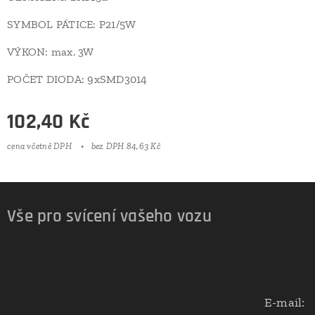
SYMBOL PÁTICE: P21/5W
VÝKON: max. 3W
POČET DIODA: 9xSMD3014
102,40
Kč
cena včetně DPH
bez DPH 84,63 Kč
Vše pro svícení vašeho vozu
E-mail: