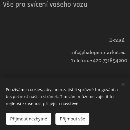
Vše pro svícení vašeho vozu
E-mail:
info@halogenmarket.eu
Telefon: +420 731854200
Obchodní podmínky a ochrana soukromí
Používáme cookies, abychom zajistili správné fungování a
bezpečnost našich stránek. Tím vám můžeme zajistit tu
Cookies
nejlepší zkušenost při jejich návštěvě.
Do košíku
Přijmout nezbytné
Přijmout vše