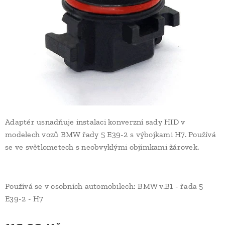
Adaptér usnadňuje instalaci konverzní sady HID v
modelech vozů BMW řady 5 E39-2 s výbojkami H7. Používá
se ve světlometech s neobvyklými objímkami žárovek.
Používá se v osobních automobilech: BMW v.B1 - řada 5
E39-2 - H7