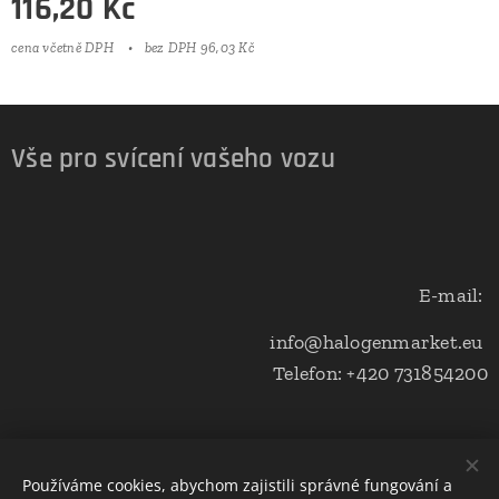
116,20
Kč
cena včetně DPH
bez DPH 96,03 Kč
Vše pro svícení vašeho vozu
E-mail:
info@halogenmarket.eu
Telefon: +420 731854200
Obchodní podmínky a ochrana soukromí
Používáme cookies, abychom zajistili správné fungování a