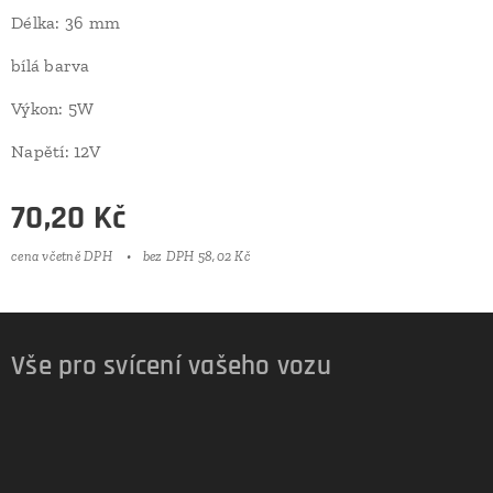
Délka: 36 mm
bílá barva
Výkon: 5W
Napětí: 12V
70,20
Kč
cena včetně DPH
bez DPH 58,02 Kč
Vše pro svícení vašeho vozu