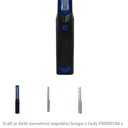
IL96 je další inovativní inspekční lampa z řady PREMIUM s