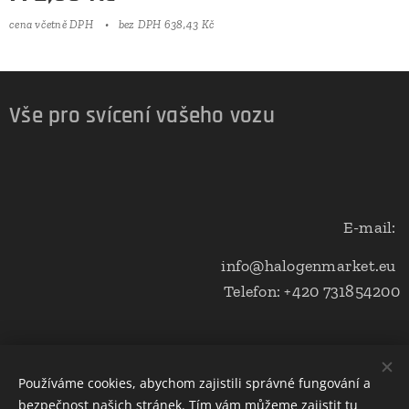
cena včetně DPH
bez DPH 638,43 Kč
Vše pro svícení vašeho vozu
E-mail:
info@halogenmarket.eu
Telefon: +420 731854200
Obchodní podmínky a ochrana soukromí
Používáme cookies, abychom zajistili správné fungování a
bezpečnost našich stránek. Tím vám můžeme zajistit tu
Cookies