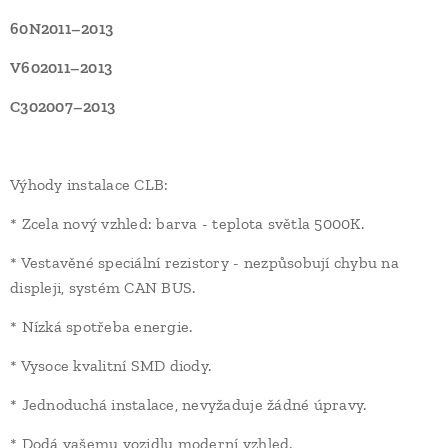
60N2011–2013
V602011–2013
C302007–2013
Výhody instalace CLB:
* Zcela nový vzhled: barva - teplota světla 5000K.
* Vestavěné speciální rezistory - nezpůsobují chybu na
displeji, systém CAN BUS.
* Nízká spotřeba energie.
* Vysoce kvalitní SMD diody.
* Jednoduchá instalace, nevyžaduje žádné úpravy.
* Dodá vašemu vozidlu moderní vzhled.