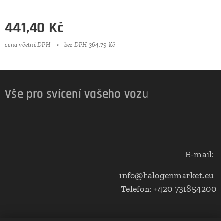
441,40
Kč
cena včetně DPH
bez DPH 364,79 Kč
Vše pro svícení vašeho vozu
E-mail:
info@halogenmarket.eu
Telefon: +420 731854200