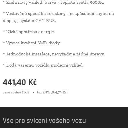
* Zcela nový vzhled: barva - teplota světla 5000K.
* Vestavěné speciální rezistory - nezpůsobují chybu na
displeji, systém CAN BUS.
* Nízká spotřeba energie.
* Vysoce kvalitní SMD diody
* Jednoduchá instalace, nevyžaduje žádné úpravy.
* Dodá vašemu vozidlu moderní vzhled.
441,40
Kč
cena včetně DPH
bez DPH 364,79 Kč
Vše pro svícení vašeho vozu