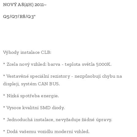
NOVÝ A8(4H) 2011~
Q5/Q7/R8/Q3"
Výhody instalace CLB:
* Zcela nový vzhled: barva - teplota světla 5000K.
* Vestavěné speciální rezistory - nezpůsobují chybu na
displeji, systém CAN BUS.
* Nízká spotřeba energie.
* Vysoce kvalitní SMD diody.
* Jednoduchá instalace, nevyžaduje žádné úpravy.
* Dodá vašemu vozidlu moderní vzhled.