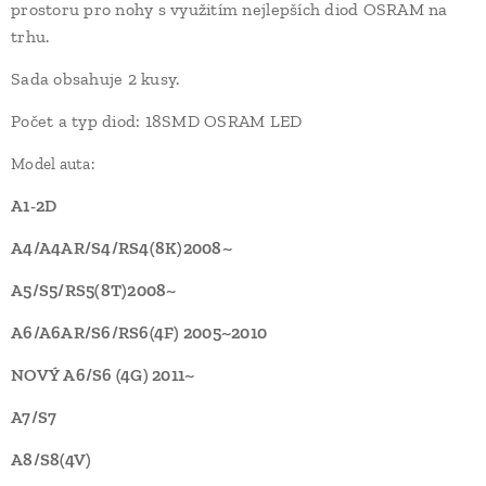
prostoru pro nohy s využitím nejlepších diod OSRAM na
trhu.
Sada obsahuje 2 kusy.
Počet a typ diod: 18SMD OSRAM LED
Model auta:
A1-2D
A4/A4AR/S4/RS4(8K)2008~
A5/S5/RS5(8T)2008~
A6/A6AR/S6/RS6(4F) 2005~2010
NOVÝ A6/S6 (4G) 2011~
A7/S7
A8/S8(4V)