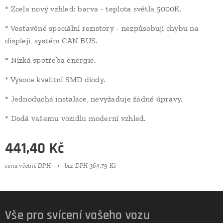
* Zcela nový vzhled: barva - teplota světla 5000K.
* Vestavěné speciální rezistory - nezpůsobují chybu na
displeji, systém CAN BUS.
* Nízká spotřeba energie.
* Vysoce kvalitní SMD diody.
* Jednoduchá instalace, nevyžaduje žádné úpravy.
* Dodá vašemu vozidlu moderní vzhled.
441,40
Kč
cena včetně DPH
bez DPH 364,79 Kč
Vše pro svícení vašeho vozu