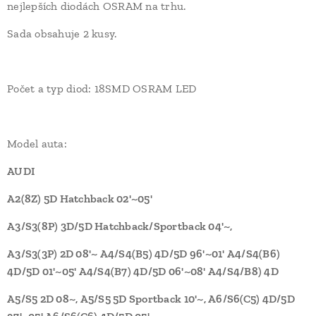
nejlepších diodách OSRAM na trhu.
Sada obsahuje 2 kusy.
Počet a typ diod: 18SMD OSRAM LED
Model auta:
AUDI
A2(8Z) 5D Hatchback 02'~05'
A3/S3(8P) 3D/5D Hatchback/Sportback 04'~,
A3/S3(3P) 2D 08'~ A4/S4(B5) 4D/5D 96'~01' A4/S4(B6)
4D/5D 01'~05' A4/S4(B7) 4D/5D 06'~08' A4/S4/B8) 4D
A5/S5 2D 08~, A5/S5 5D Sportback 10'~, A6/S6(C5) 4D/5D