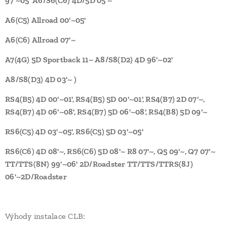
97'~05' A6/S6(C6) 4D/5D 05'~
A6(C5) Allroad 00'~05'
A6(C6) Allroad 07'~
A7(4G) 5D Sportback 11~ A8/S8(D2) 4D 96'~02'
A8/S8(D3) 4D 03'~ )
RS4(B5) 4D 00'~01', RS4(B5) 5D 00'~01', RS4(B7) 2D 07'~,
RS4(B7) 4D 06'~08', RS4(B7) 5D 06'~08', RS4(B8) 5D 09'~
RS6(C5) 4D 03'~05', RS6(C5) 5D 03'~05'
RS6(C6) 4D 08'~, RS6(C6) 5D 08'~ R8 07'~, Q5 09'~, Q7 07'~
TT/TTS(8N) 99'~06' 2D/Roadster TT/TTS/TTRS(8J)
06'~2D/Roadster
Výhody instalace CLB: